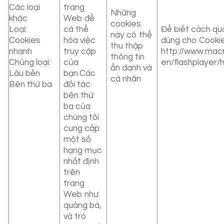
Các loại
trang
Những
khác
Web để
cookies
Loại:
cá thể
Để biết cách quản
này có thể
Cookies
hóa việc
dùng cho Cookies
thu thập
nhanh
truy cập
http://www.mac
thông tin
Chủng loại:
của
en/flashplayer
ẩn danh và
Lâu bền
bạn.
Các
cá nhân
Bên thứ ba
đối tác
bên thứ
ba của
chúng tôi
cung cấp
một số
hạng mục
nhất định
trên
trang
Web như
quảng bá,
và trò