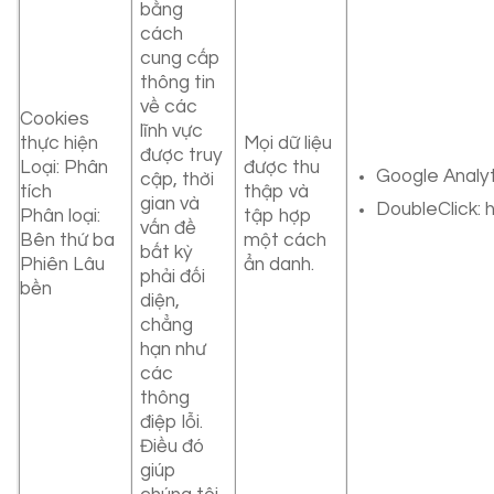
bằng
cách
cung cấp
thông tin
về các
Cookies
lĩnh vực
thực hiện
Mọi dữ liệu
được truy
Loại: Phân
được thu
Google Analyt
cập, thời
tích
thập và
gian và
DoubleClick: 
Phân loại:
tập hợp
vấn đề
Bên thứ ba
một cách
bất kỳ
Phiên Lâu
ẩn danh.
phải đối
bền
diện,
chẳng
hạn như
các
thông
điệp lỗi.
Điều đó
giúp