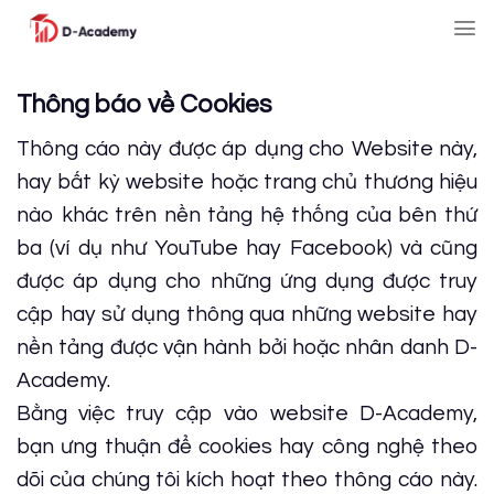
Skip
to
content
Thông báo về Cookies
Thông cáo này được áp dụng cho Website này,
hay bất kỳ website hoặc trang chủ thương hiệu
nào khác trên nền tảng hệ thống của bên thứ
ba (ví dụ như YouTube hay Facebook) và cũng
được áp dụng cho những ứng dụng được truy
cập hay sử dụng thông qua những website hay
nền tảng được vận hành bởi hoặc nhân danh D-
Academy.
Bằng việc truy cập vào website D-Academy,
bạn ưng thuận để cookies hay công nghệ theo
dõi của chúng tôi kích hoạt theo thông cáo này.