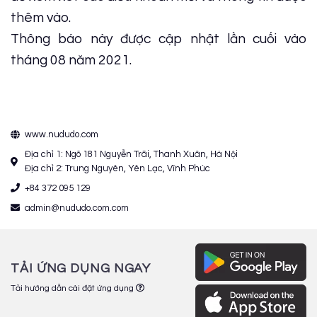
thêm vào.
Thông báo này được cập nhật lần cuối vào
tháng 08 năm 2021.
www.nududo.com
Địa chỉ 1: Ngõ 181 Nguyễn Trãi, Thanh Xuân, Hà Nội
Địa chỉ 2: Trung Nguyên, Yên Lạc, Vĩnh Phúc
+84 372 095 129
admin@nududo.com.com
TẢI ỨNG DỤNG NGAY
Tải hướng dẫn cài đặt ứng dụng