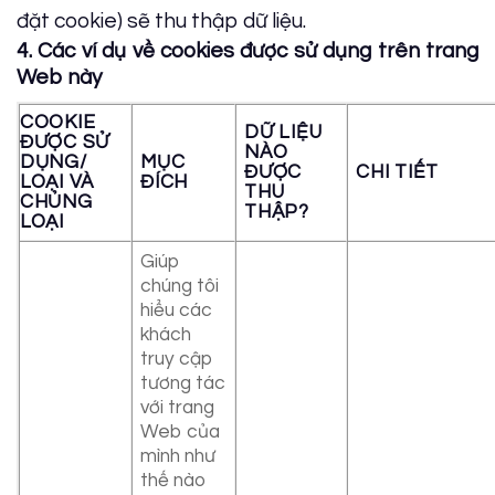
đặt cookie) sẽ thu thập dữ liệu.
4. Các ví dụ về cookies được sử dụng trên trang
Web này
COOKIE
DỮ LIỆU
ĐƯỢC SỬ
NÀO
DỤNG/
MỤC
ĐƯỢC
CHI TIẾT
LOẠI VÀ
ĐÍCH
THU
CHỦNG
THẬP?
LOẠI
Giúp
chúng tôi
hiểu các
khách
truy cập
tương tác
với trang
Web của
mình như
thế nào