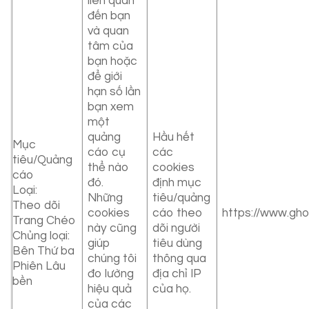
liên quan
đến bạn
và quan
tâm của
bạn hoặc
để giới
hạn số lần
bạn xem
một
quảng
Hầu hết
Mục
cáo cụ
các
tiêu/Quảng
thể nào
cookies
cáo
đó.
định mục
Loại:
Những
tiêu/quảng
Theo dõi
cookies
cáo theo
https://www.gh
Trang Chéo
này cũng
dõi người
Chủng loại:
giúp
tiêu dùng
Bên Thứ ba
chúng tôi
thông qua
Phiên Lâu
đo lường
địa chỉ IP
bền
hiệu quả
của họ.
của các