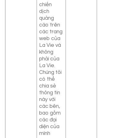
chiến
dịch
quảng
cáo trên
các trang
web của
La Vie và
không
phải của
La Vie.
Chúng tôi
có thể
chia sẻ
thông tin
này với
các bên,
bao gồm
các đại
diện của
mình