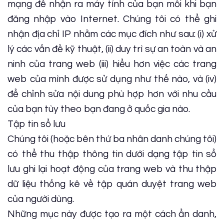
mạng để nhận ra máy tính của bạn mỗi khi bạn
đăng nhập vào Internet. Chúng tôi có thể ghi
nhận địa chỉ IP nhằm các mục đích như sau: (i) xử
lý các vấn đề kỹ thuật, (ii) duy trì sự an toàn và an
ninh của trang web (iii) hiểu hơn việc các trang
web của mình được sử dụng như thế nào, và (iv)
để chỉnh sửa nội dung phù hợp hơn với nhu cầu
của bạn tùy theo bạn đang ở quốc gia nào.
Tập tin sổ lưu
Chúng tôi (hoặc bên thứ ba nhân danh chúng tôi)
có thể thu thập thông tin dưới dạng tập tin sổ
lưu ghi lại hoạt động của trang web và thu thập
dữ liệu thống kê về tập quán duyệt trang web
của người dùng.
Những mục này được tạo ra một cách ẩn danh,