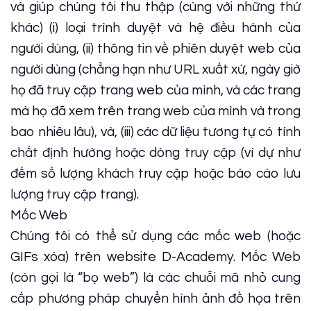
và giúp chúng tôi thu thập (cùng với những thứ
khác) (i) loại trình duyệt và hệ điều hành của
người dùng, (ii) thông tin về phiên duyệt web của
người dùng (chẳng hạn như URL xuất xứ, ngày giờ
họ đã truy cập trang web của mình, và các trang
mà họ đã xem trên trang web của mình và trong
bao nhiêu lâu), và, (iii) các dữ liệu tương tự có tính
chất định hướng hoặc dòng truy cập (ví dự như
đếm số lượng khách truy cập hoặc báo cáo lưu
lượng truy cập trang).
Mốc Web
Chúng tôi có thể sử dụng các mốc web (hoặc
GIFs xóa) trên website D-Academy. Mốc Web
(còn gọi là “bọ web”) là các chuỗi mã nhỏ cung
cấp phương pháp chuyển hình ảnh đồ họa trên