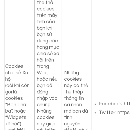
thể thả
cookies
trên máy
tính của
bạn khi
bạn sử
dụng các
hạng mục
chia sẻ xã
hội trên
Cookies
trang
chia sẻ Xã
Web,
Những
hội
hoặc nếu
cookies
(đôi khi còn
bạn đã
này có thể
gọi là
đăng
thu thập
cookies
nhập vào
thông tin
Facebook: htt
“Bên Thứ
chúng.
cá nhân
ba”, hoặc
Những
mà bạn đã
Twitter: https
“Widgets
cookies
tình
xã hội”)
này giúp
nguyện