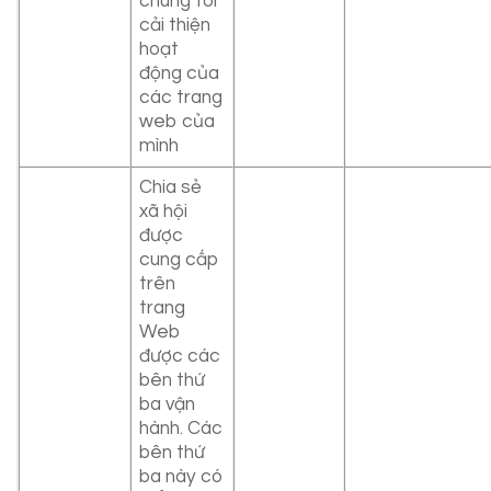
chúng tôi
cải thiện
hoạt
động của
các trang
web của
mình
Chia sẻ
xã hội
được
cung cấp
trên
trang
Web
được các
bên thứ
ba vận
hành. Các
bên thứ
ba này có