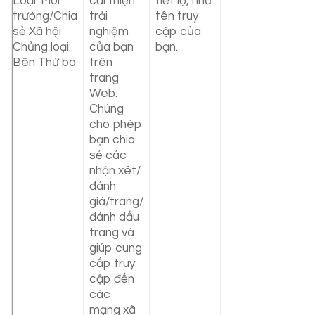
Loại: Môi
cải thiện
tiết lộ, như
trường/Chia
trải
tên truy
sẻ Xã hội
nghiệm
cập của
Chủng loại:
của bạn
bạn.
Bên Thứ ba
trên
trang
Web.
Chúng
cho phép
bạn chia
sẻ các
nhận xét/
đánh
giá/trang/
đánh dấu
trang và
giúp cung
cấp truy
cập đến
các
mạng xã