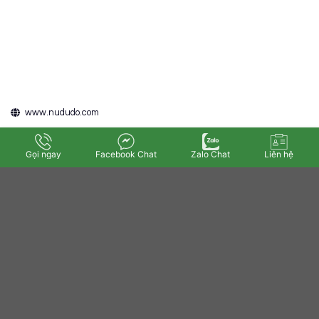
www.nududo.com
Địa chỉ 1: Ngõ 181 Nguyễn Trãi, Thanh Xuân, Hà Nội
Địa chỉ 2: Trung Nguyên, Yên Lạc, Vĩnh Phúc
Gọi ngay
Facebook Chat
Zalo Chat
Liên hệ
+84 372 095 129
admin@nududo.com.com
TẢI ỨNG DỤNG NGAY
Tải hướng dẫn cài đặt ứng dụng
Chứng nhận DMCA
Thông báo với Bộ công thương
Chứng nhận tín nhiệm mạng