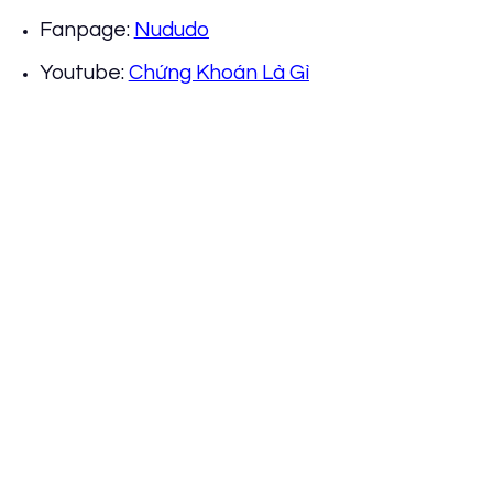
Fanpage:
Nududo
Youtube:
Chứng Khoán Là Gì