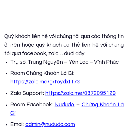
Quý khách liên hệ với chúng tôi qua các thông tin
ở trên hoặc quý khách có thể liên hệ với chúng
tôi qua facebook, zalo… dưới đây:
Trụ sở: Trung Nguyên – Yên Lạc – Vĩnh Phúc
Room Chứng Khoán Là Gì:
https://zalo.me/g/toydxf173
Zalo Support:
https://zalo.me/0372095129​
Room Facebook:
Nududo
–
Chứng Khoán Là
Gì
Email:
admin@nududo.com