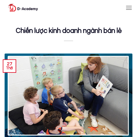
Skip
to
content
Chiến lược kinh doanh ngành bán lẻ
27
Th8