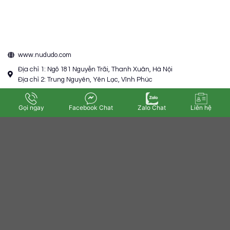
www.nududo.com
Địa chỉ 1: Ngõ 181 Nguyễn Trãi, Thanh Xuân, Hà Nội
Địa chỉ 2: Trung Nguyên, Yên Lạc, Vĩnh Phúc
+84 372 095 129
Gọi ngay
Facebook Chat
Zalo Chat
Liên hệ
admin@nududo.com.com
TẢI ỨNG DỤNG NGAY
Tải hướng dẫn cài đặt ứng dụng
Chứng nhận DMCA
Thông báo với Bộ công thương
Chứng nhận tín nhiệm mạng