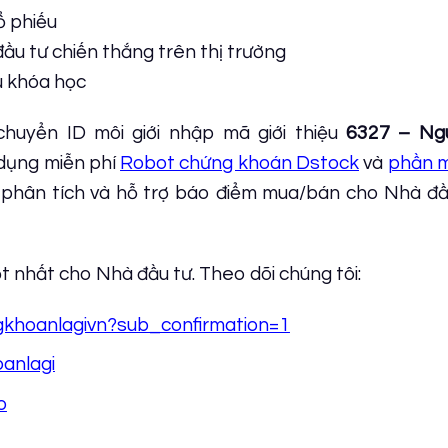
ổ phiếu
u tư chiến thắng trên thị trường
u khóa học
uyển ID môi giới nhập mã giới thiệu
6327 – Ng
dụng miễn phí
Robot chứng khoán Dstock
và
phần 
 phân tích và hỗ trợ báo điểm mua/bán cho Nhà đầu
 nhất cho Nhà đầu tư. Theo dõi chúng tôi:
khoanlagivn?sub_confirmation=1
anlagi
o