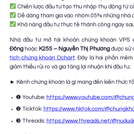
Chiến lược đầu tư tạo thu nhập thụ động từ c
Dễ dàng tham gia vào nhóm 05% những nhà đầ
Khả năng đầu tư thực tế thành công ngay sa
Nhà đầu tư mở tài khoản chứng khoán VPS ch
Đông
hoặc
K255 – Nguyễn Thị Phương
được sử 
tích chứng khoán Dchart
. Đây là hai phần mềm
giảm thiểu rủi ro và gia tăng lợi nhuận khi đầu tư.
► Kênh chứng khoán là gì mang đến kiến thức tốt
❶ Youtube:
https://www.youtube.com/@chung
❷ Ticktok:
https://www.tiktok.com/@chungkho
❸ Threads:
https://www.threads.net/@nudud