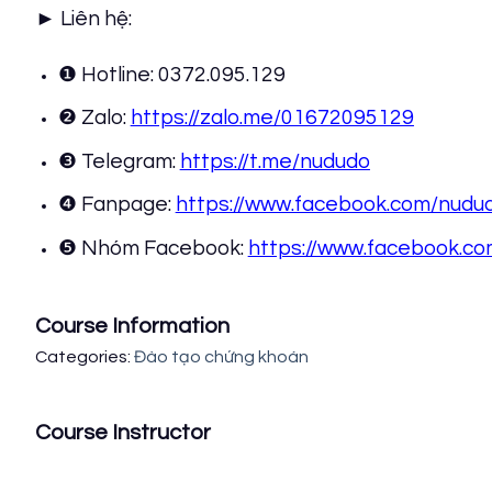
► Liên hệ:
❶ Hotline: 0372.095.129
❷ Zalo:
https://zalo.me/01672095129
❸ Telegram:
https://t.me/nududo
❹ Fanpage:
https://www.facebook.com/nudu
❺ Nhóm Facebook:
https://www.facebook.c
Course Information
Categories:
Đào tạo chứng khoán
Course Instructor