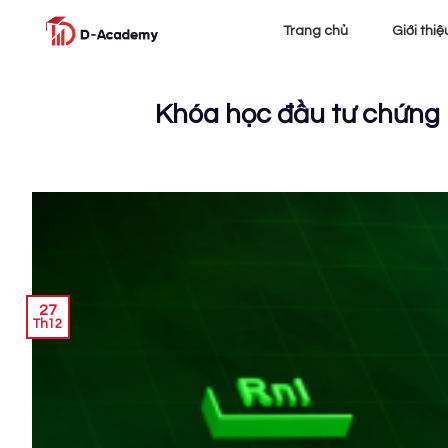
Skip
Trang chủ
Giới thiệ
to
content
Khóa học đầu tư chứng
27
Th12