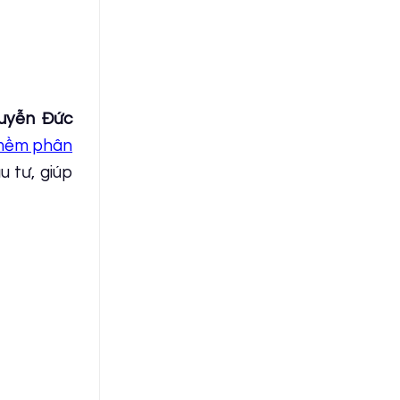
uyễn Đức
mềm phân
 tư, giúp