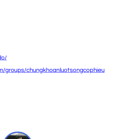
do/
om/groups/chungkhoanluotsongcophieu