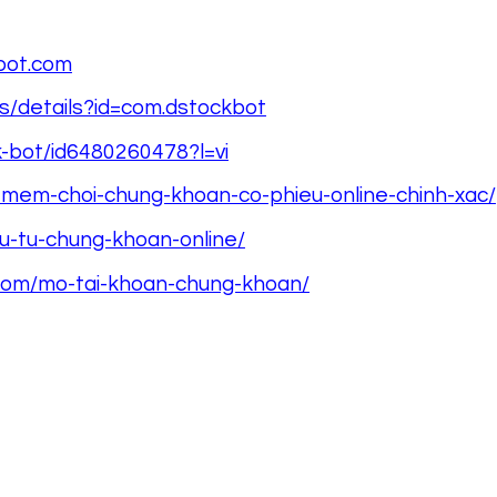
kbot.com
ps/details?id=com.dstockbot
k-bot/id6480260478?l=vi
-mem-choi-chung-khoan-co-phieu-online-chinh-xac/
u-tu-chung-khoan-online/
.com/mo-tai-khoan-chung-khoan/