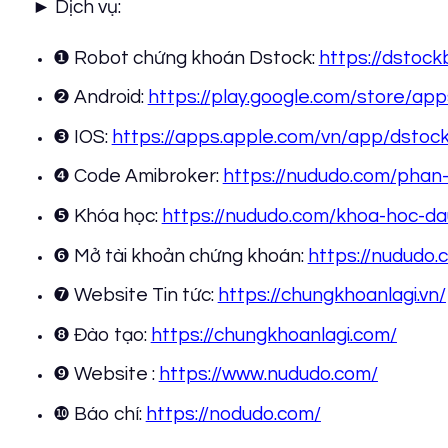
► Dịch vụ:
❶ Robot chứng khoán Dstock:
https://dstoc
❷ Android:
https://play.google.com/store/ap
❸ IOS:
https://apps.apple.com/vn/app/dstoc
❹ Code Amibroker:
https://nududo.com/phan
❺ Khóa học:
https://nududo.com/khoa-hoc-da
❻ Mở tài khoản chứng khoán:
https://nududo
❼ Website Tin tức:
https://chungkhoanlagi.vn/
❽ Đào tạo:
https://chungkhoanlagi.com/
❾ Website :
https://www.nududo.com/
❿ Báo chí:
https://nodudo.com/