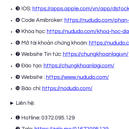
❸ IOS:
https://apps.apple.com/vn/app/dstoc
❹ Code Amibroker:
https://nududo.com/phan
❺ Khóa học:
https://nududo.com/khoa-hoc-da
❻ Mở tài khoản chứng khoán:
https://nududo
❼ Website Tin tức:
https://chungkhoanlagi.vn/
❽ Đào tạo:
https://chungkhoanlagi.com/
❾ Website :
https://www.nududo.com/
❿ Báo chí:
https://nodudo.com/
► Liên hệ:
❶ Hotline: 0372.095.129