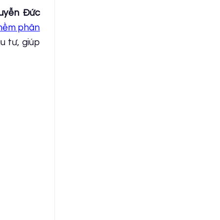
uyễn Đức
mềm phân
 tư, giúp