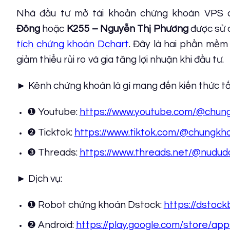
Nhà đầu tư mở tài khoản chứng khoán VPS ch
Đông
hoặc
K255 – Nguyễn Thị Phương
được sử 
tích chứng khoán Dchart
. Đây là hai phần mềm
giảm thiểu rủi ro và gia tăng lợi nhuận khi đầu tư.
► Kênh chứng khoán là gì mang đến kiến thức tốt
❶ Youtube:
https://www.youtube.com/@chung
❷ Ticktok:
https://www.tiktok.com/@chungkho
❸ Threads:
https://www.threads.net/@nudud
► Dịch vụ:
❶ Robot chứng khoán Dstock:
https://dstoc
❷ Android:
https://play.google.com/store/ap