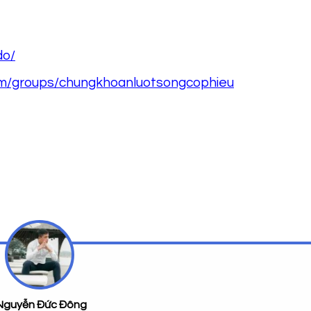
do/
om/groups/chungkhoanluotsongcophieu
Nguyễn Đức Đông