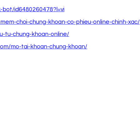
k-bot/id6480260478?l=vi
-mem-choi-chung-khoan-co-phieu-online-chinh-xac/
u-tu-chung-khoan-online/
.com/mo-tai-khoan-chung-khoan/