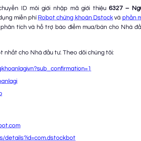
uyển ID môi giới nhập mã giới thiệu
6327 – Ng
dụng miễn phí
Robot chứng khoán Dstock
và
phần 
 phân tích và hỗ trợ báo điểm mua/bán cho Nhà đầu
 nhất cho Nhà đầu tư. Theo dõi chúng tôi:
khoanlagivn?sub_confirmation=1
anlagi
o
kbot.com
ps/details?id=com.dstockbot