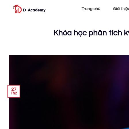
Skip
Trang chủ
Giới thiệ
to
content
Khóa học phân tích 
27
Th2