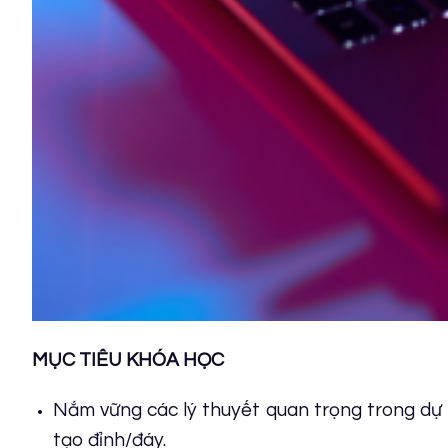
MỤC TIÊU KHÓA HỌC
Nắm vững
các
lý thuyết quan trọng trong
dự 
tạo đỉnh/đáy
.