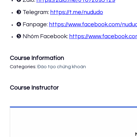
❷ Zalo:
https://zalo.me/01672095129
❸ Telegram:
https://t.me/nududo
❹ Fanpage:
https://www.facebook.com/nudu
❺ Nhóm Facebook:
https://www.facebook.c
Course Information
Categories:
Đào tạo chứng khoán
Course Instructor