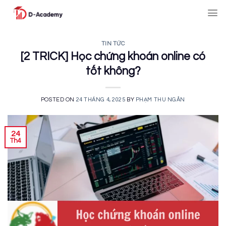
Skip
to
content
TIN TỨC
[2 TRICK] Học chứng khoán online có
tốt không?
POSTED ON
24 THÁNG 4, 2025
BY
PHẠM THU NGÂN
24
Th4