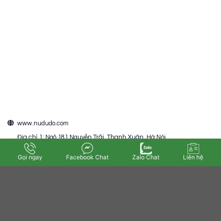
www.nududo.com
Địa chỉ 1: Ngõ 181 Nguyễn Trãi, Thanh Xuân, Hà Nội
Địa chỉ 2: Trung Nguyên, Yên Lạc, Vĩnh Phúc
Gọi ngay
Facebook Chat
Zalo Chat
Liên hệ
+84 372 095 129
admin@nududo.com.com
TẢI ỨNG DỤNG NGAY