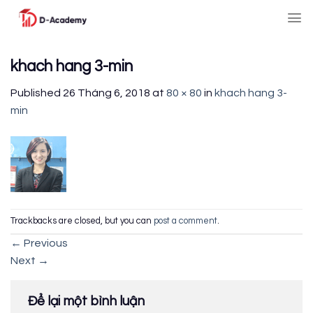
Skip
to
content
khach hang 3-min
Published
26 Tháng 6, 2018
at
80 × 80
in
khach hang 3-
min
Trackbacks are closed, but you can
post a comment
.
←
Previous
Next
→
Để lại một bình luận