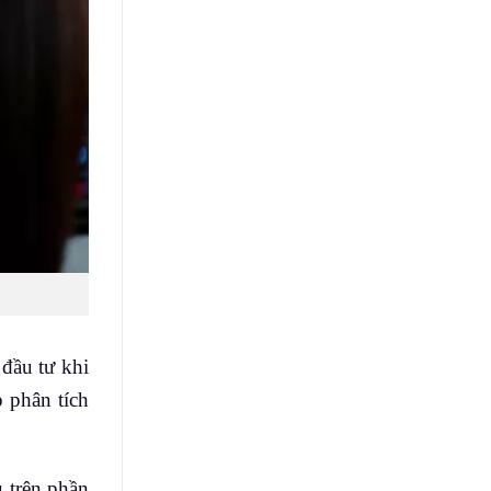
 đầu tư khi
 phân tích
u trên phần