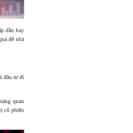
hấp dẫn hay
quả để nhà
à đầu tư đi
 năng quan
rị cổ phiếu