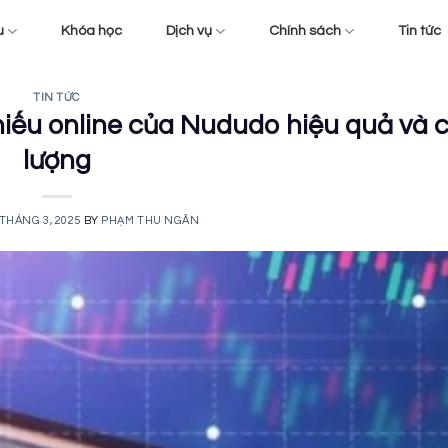
u
Khóa học
Dịch vụ
Chính sách
Tin tức
TIN TỨC
hiếu online của Nududo hiệu quả và 
lượng
 THÁNG 3, 2025
BY
PHẠM THU NGÂN