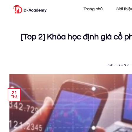
Skip
Trang chủ
Giới thiệ
to
content
[Top 2] Khóa học định giá cổ p
POSTED ON
21
21
Th3