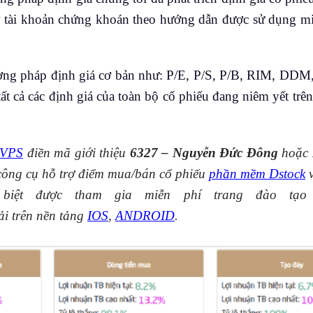
ở tài khoản chứng khoán theo hướng dẫn được sử dụng mi
ng pháp định giá cơ bản như: P/E, P/S, P/B, RIM, DDM
t cả các định giá của toàn bộ cổ phiếu đang niêm yết trên
 VPS
điền mã giới thiệu
6327 – Nguyễn Đức Đông
hoặc
công cụ hỗ trợ điểm mua/bán cổ phiếu
phần mềm Dstock
biệt được tham gia miễn phí trang đào tạo
tải trên nền tảng
IOS
,
ANDROID
.