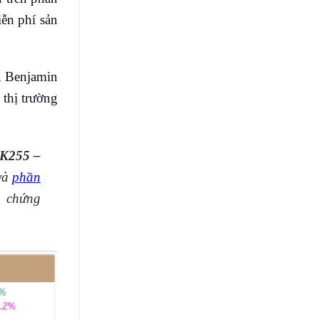
ễn phí sản
, Benjamin
 thị trường
K255 –
và
phần
 chứng