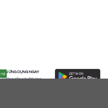
TẢI ỨNG DỤNG NGAY
n hệ
Hướng dẫn cài đặt ứng
dụng