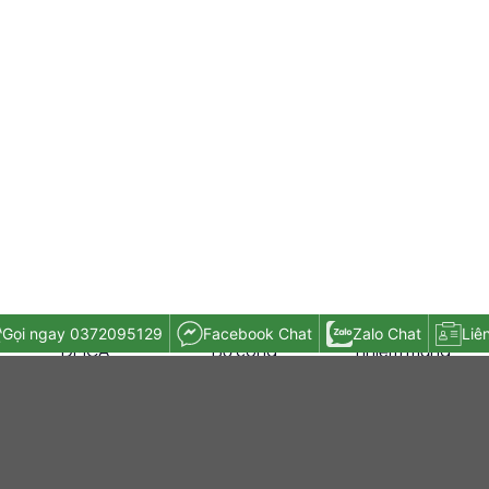
Chứng nhận
Thông báo với
Chứng nhận tín
Gọi ngay 0372095129
Facebook Chat
Zalo Chat
Liê
DMCA
Bộ công
nhiệm mạng
thương