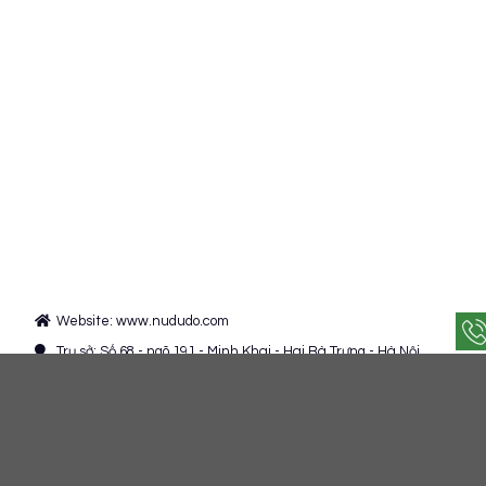
Website: www.nududo.com
Trụ sở: Số 68 - ngõ 191 - Minh Khai - Hai Bà Trưng - Hà Nội.
Chi nhánh: Trung Nguyên - Yên Lạc - Vĩnh Phúc.
+84 372 095 129
Admin@nududo.com