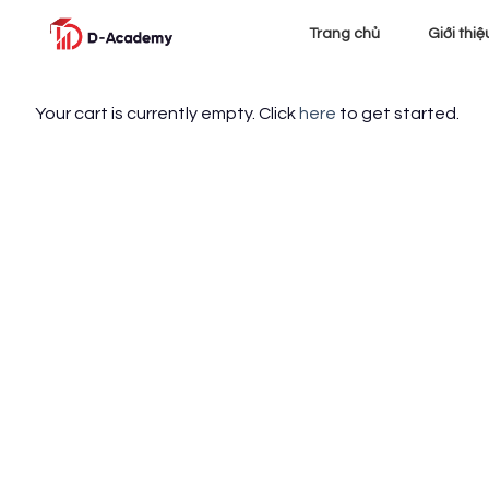
Skip
Trang chủ
Giới thiệ
to
content
Your cart is currently empty. Click
here
to get started.