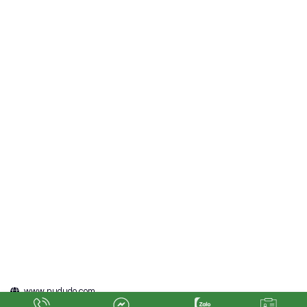
www.nududo.com