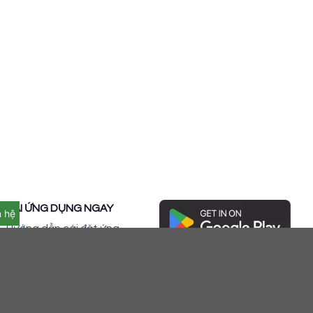
TẢI ỨNG DỤNG NGAY
n hệ
Hướng dẫn cài đặt ứng
dụng