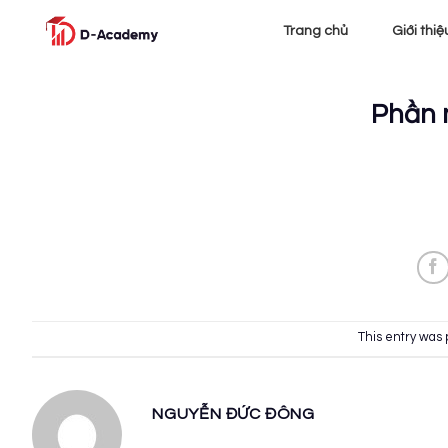
Skip
Trang chủ
Giới thiệ
to
content
Phần 
This entry was 
NGUYỄN ĐỨC ĐÔNG