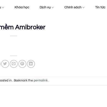
u
Khóa học
Dịch vụ
Chính sách
Tin tức
mềm Amibroker
posted in . Bookmark the
permalink
.