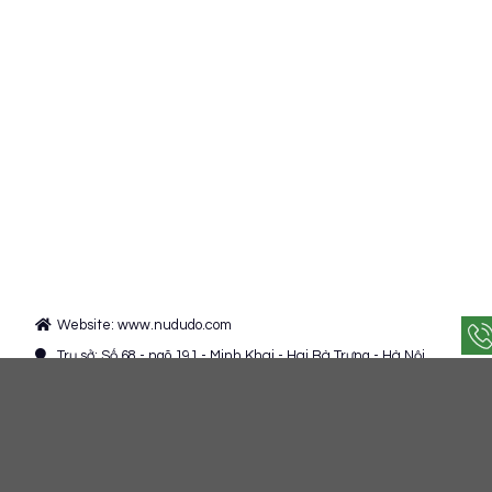
Website: www.nududo.com
Trụ sở: Số 68 - ngõ 191 - Minh Khai - Hai Bà Trưng - Hà Nội.
Chi nhánh: Trung Nguyên - Yên Lạc - Vĩnh Phúc.
+84 372 095 129
Admin@nududo.com