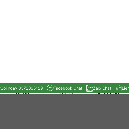
Chứng nhận
Thông báo với
Chứng nhận tín
Gọi ngay 0372095129
Facebook Chat
Zalo Chat
Liê
DMCA
Bộ công
nhiệm mạng
thương