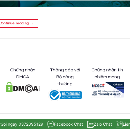
Continue reading
→
Chứng nhận
Thông báo với
Chứng nhận tín
DMCA
Bộ công
nhiệm mạng
thương
Gọi ngay 0372095129
Facebook Chat
Zalo Chat
Liê