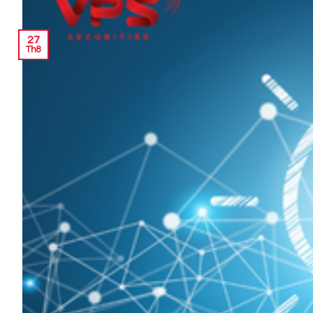
27
Th8