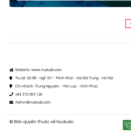
Website: www.nududo.com
Trụ sở: Số 68 - ngõ 191 - Minh Khai - Hai Bà Trưng - Hà Nội.
Chi nhánh: Trung Nguyên - Yên Lạc - Vĩnh Phúc.
+84 372 095 129
Admin@nududo.com
© Bản quyền thuộc về Nududo