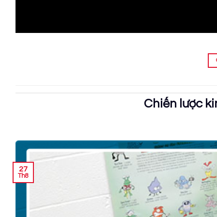
Chiến lược k
27
Th8